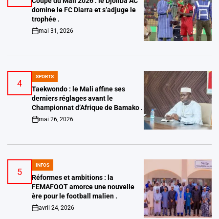
Coupe du Mali 2026 : le Djoliba AC
domine le FC Diarra et s’adjuge le
trophée .
mai 31, 2026
on
SPORTS
POSTED
4
IN
Taekwondo : le Mali affine ses
derniers réglages avant le
Championnat d’Afrique de Bamako .
mai 26, 2026
on
INFOS
POSTED
5
IN
Réformes et ambitions : la
FEMAFOOT amorce une nouvelle
ère pour le football malien .
avril 24, 2026
on