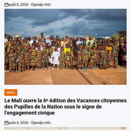
août 6, 2026
Djandjo info
on
INFOS
POSTED
IN
Le Mali ouvre la 6ᵉ édition des Vacances citoyennes
des Pupilles de la Nation sous le signe de
l’engagement civique
août 6, 2026
Djandjo info
on