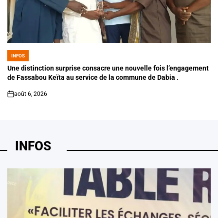
INFOS
POSTED
IN
Une distinction surprise consacre une nouvelle fois l’engagement
de Fassabou Keïta au service de la commune de Dabia .
août 6, 2026
on
INFOS