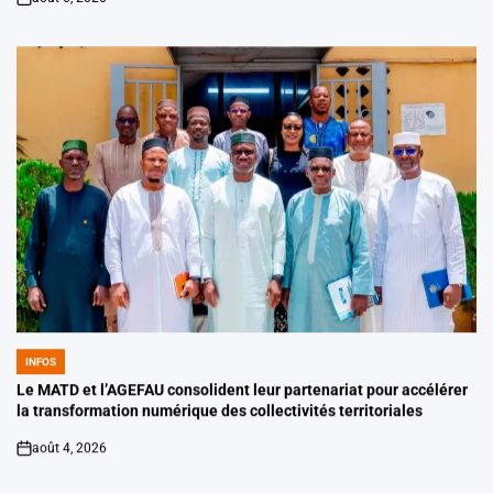
on
INFOS
POSTED
IN
Le MATD et l’AGEFAU consolident leur partenariat pour accélérer
la transformation numérique des collectivités territoriales
août 4, 2026
on