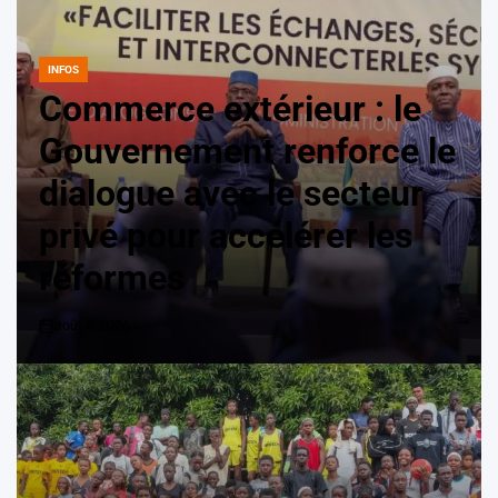
INFOS
POSTED
IN
Commerce extérieur : le
Gouvernement renforce le
dialogue avec le secteur
privé pour accélérer les
réformes
août 6, 2026
on