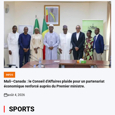
INFOS
POSTED
IN
Mali–Canada : le Conseil d’Affaires plaide pour un partenariat
économique renforcé auprès du Premier ministre.
août 4, 2026
on
SPORTS