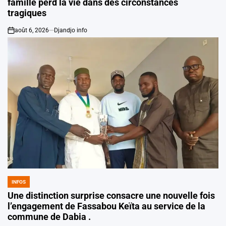
famille perd la vie dans des circonstances
tragiques
août 6, 2026
Djandjo info
on
INFOS
POSTED
IN
Une distinction surprise consacre une nouvelle fois
l’engagement de Fassabou Keïta au service de la
commune de Dabia .