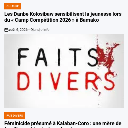
CULTURE
POSTED
IN
Les Danbe Kolosibaw sensibilisent la jeunesse lors
du « Camp Compétition 2026 » à Bamako
août 6, 2026
Djandjo info
on
FAIT DIVERS
POSTED
IN
Féminicide présumé à Kalaban-Coro : une mère de