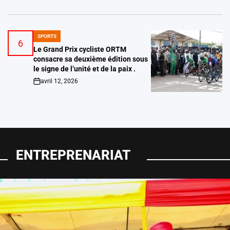
SPORTS
POSTED
6
IN
Le Grand Prix cycliste ORTM
consacre sa deuxième édition sous
le signe de l’unité et de la paix .
avril 12, 2026
on
ENTREPRENARIAT