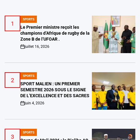
SPORTS
POSTED
1
IN
Le Premier ministre reçoit les
champions d’Afrique de rugby de la
Zone B de l’UFOAR .
juillet 16, 2026
on
SPORTS
POSTED
2
IN
SPORT MALIEN : UN PREMIER
SEMESTRE 2026 SOUS LE SIGNE
DE L’EXCELLENCE ET DES SACRES
juin 4, 2026
on
SPORTS
POSTED
3
IN