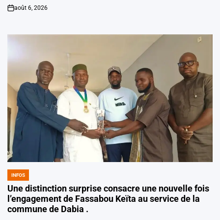
août 6, 2026
on
INFOS
POSTED
IN
Une distinction surprise consacre une nouvelle fois
l’engagement de Fassabou Keïta au service de la
commune de Dabia .