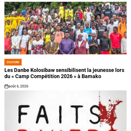
CULTURE
POSTED
IN
Les Danbe Kolosibaw sensibilisent la jeunesse lors
du « Camp Compétition 2026 » à Bamako
août 6, 2026
on