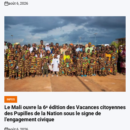
août 6, 2026
on
INFOS
POSTED
IN
Le Mali ouvre la 6ᵉ édition des Vacances citoyennes
des Pupilles de la Nation sous le signe de
l’engagement civique
août 6, 2026