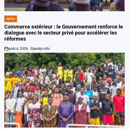
INFOS
POSTED
IN
Commerce extérieur : le Gouvernement renforce le
dialogue avec le secteur privé pour accélérer les
réformes
août 6, 2026
Djandjo info
on