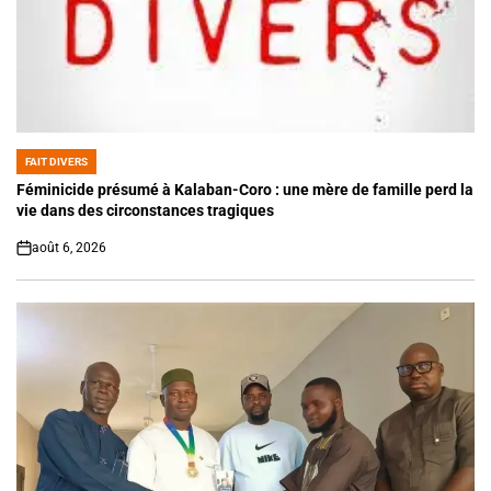
FAIT DIVERS
POSTED
IN
Féminicide présumé à Kalaban-Coro : une mère de famille perd la
vie dans des circonstances tragiques
août 6, 2026
on