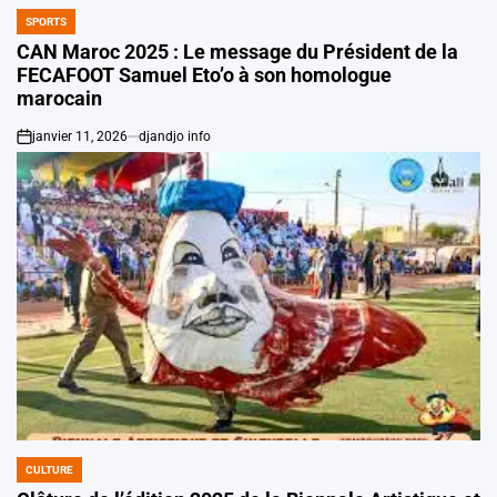
SPORTS
POSTED
IN
CAN Maroc 2025 : Le message du Président de la
FECAFOOT Samuel Eto’o à son homologue
marocain
janvier 11, 2026
djandjo info
on
CULTURE
POSTED
IN