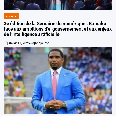
SOCIÉTÉ
POSTED
IN
3e édition de la Semaine du numérique : Bamako
face aux ambitions d’e-gouvernement et aux enjeux
de l’intelligence artificielle
janvier 11, 2026
djandjo info
on