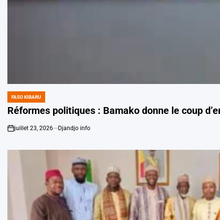
FASO KIBARU
POSTED
IN
Réformes politiques : Bamako donne le coup d’env
juillet 23, 2026
Djandjo info
on