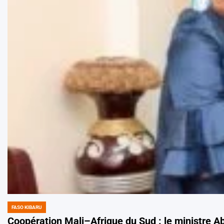
FASO KIBARU
POSTED
IN
Coopération Mali–Afrique du Sud : le ministre A