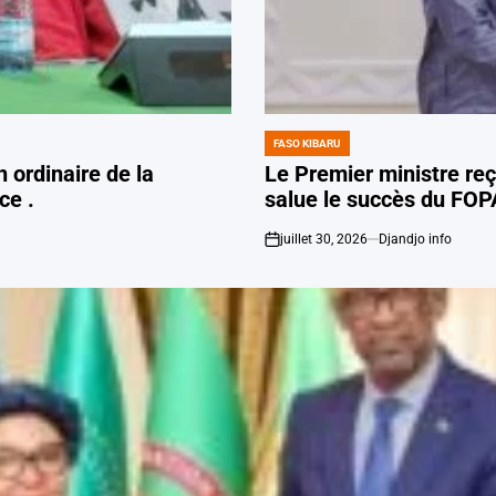
FASO KIBARU
POSTED
IN
n ordinaire de la
Le Premier ministre reç
ce .
salue le succès du FO
juillet 30, 2026
Djandjo info
on