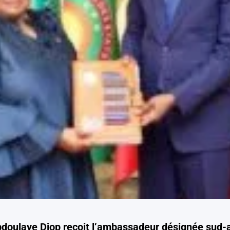
bdoulaye Diop reçoit l’ambassadeur désignée sud-a