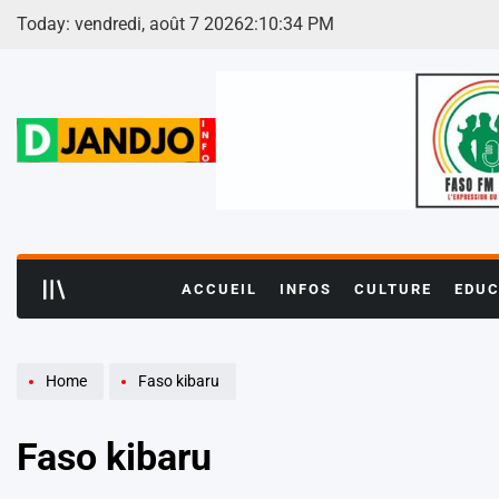
Skip
Today: vendredi, août 7 2026
2
:
10
:
36
PM
to
content
ACCUEIL
INFOS
CULTURE
EDUC
Home
Faso kibaru
Faso kibaru