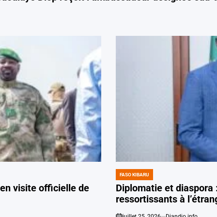
FASO KIBARU
POSTED
IN
 visite officielle de
Diplomatie et diaspora 
ressortissants à l’étran
juillet 25, 2026
Djandjo info