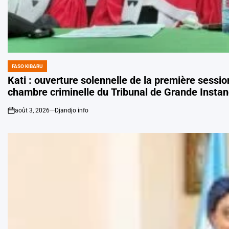
FASO KIBARU
POSTED
IN
Kati : ouverture solennelle de la première sessio
chambre criminelle du Tribunal de Grande Instan
août 3, 2026
Djandjo info
on