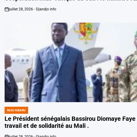
juillet 28, 2026
Djandjo info
on
FASO KIBARU
POSTED
IN
Le Président sénégalais Bassirou Diomaye Faye en
travail et de solidarité au Mali .
juillet 28, 2026
Djandjo info