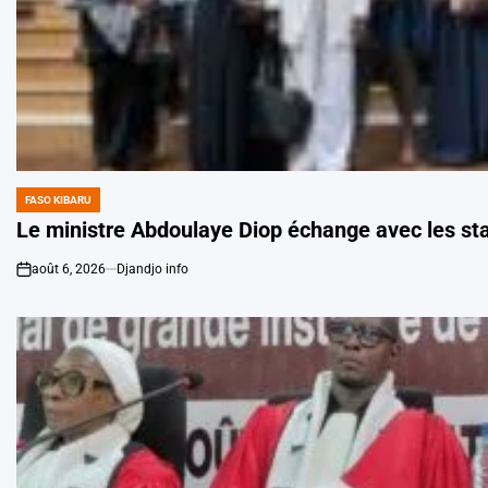
FASO KIBARU
POSTED
IN
Le ministre Abdoulaye Diop échange avec les sta
août 6, 2026
Djandjo info
on