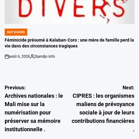
FAIT DIVERS
POSTED
IN
Féminicide présumé à Kalaban-Coro : une mère de famille perd la
vie dans des circonstances tragiques
août 6, 2026
Djandjo info
on
Posted
by
Navigation
Previous:
Next:
Archives nationales : le
CIPRES : les organismes
de
Mali mise sur la
maliens de prévoyance
l’article
numérisation pour
sociale à jour de leurs
préserver sa mémoire
contributions financières
institutionnelle .
.