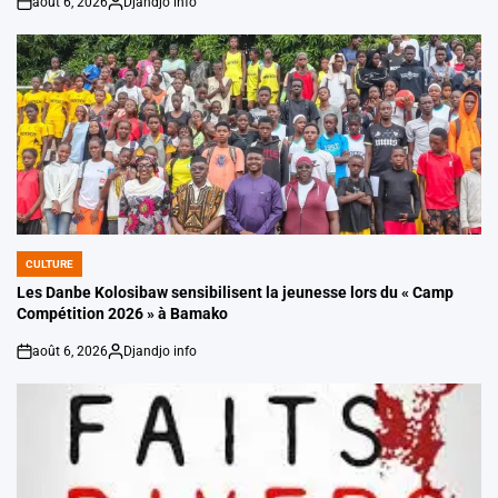
août 6, 2026
Djandjo info
on
Posted
by
CULTURE
POSTED
IN
Les Danbe Kolosibaw sensibilisent la jeunesse lors du « Camp
Compétition 2026 » à Bamako
août 6, 2026
Djandjo info
on
Posted
by