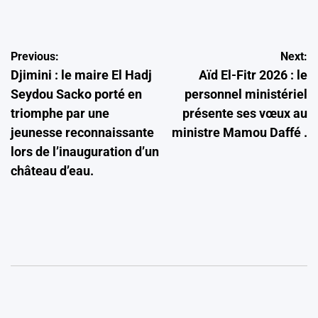
by
Navigation
Previous:
Next:
Djimini : le maire El Hadj
Aïd El-Fitr 2026 : le
de
Seydou Sacko porté en
personnel ministériel
l’article
triomphe par une
présente ses vœux au
jeunesse reconnaissante
ministre Mamou Daffé .
lors de l’inauguration d’un
château d’eau.