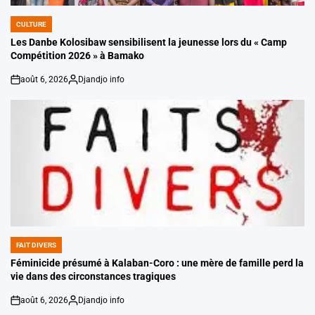
CULTURE
POSTED
IN
Les Danbe Kolosibaw sensibilisent la jeunesse lors du « Camp
Compétition 2026 » à Bamako
août 6, 2026
Djandjo info
on
Posted
by
FAIT DIVERS
POSTED
IN
Féminicide présumé à Kalaban-Coro : une mère de famille perd la
vie dans des circonstances tragiques
août 6, 2026
Djandjo info
on
Posted