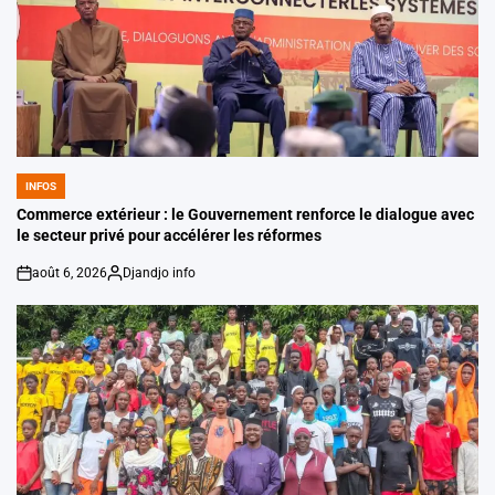
INFOS
POSTED
IN
Commerce extérieur : le Gouvernement renforce le dialogue avec
le secteur privé pour accélérer les réformes
août 6, 2026
Djandjo info
on
Posted
by