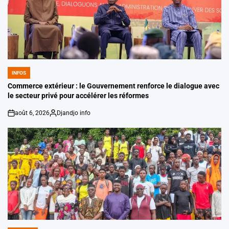
INFOS
POSTED
IN
Commerce extérieur : le Gouvernement renforce le dialogue avec
le secteur privé pour accélérer les réformes
août 6, 2026
Djandjo info
on
Posted
by