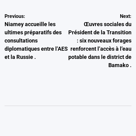
Navigation
Previous:
Next:
Niamey accueille les
Œuvres sociales du
de
ultimes préparatifs des
Président de la Transition
l’article
consultations
: six nouveaux forages
diplomatiques entre l’AES
renforcent l’accès à l’eau
et la Russie .
potable dans le district de
Bamako .