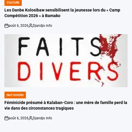
CULTURE
POSTED
IN
Les Danbe Kolosibaw sensibilisent la jeunesse lors du « Camp
Compétition 2026 » à Bamako
août 6, 2026
Djandjo info
on
Posted
by
FAIT DIVERS
POSTED
IN
Féminicide présumé à Kalaban-Coro : une mère de famille perd la
vie dans des circonstances tragiques
août 6, 2026
Djandjo info
on
Posted
by