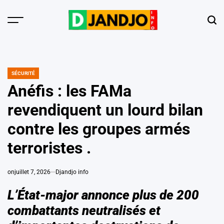
Skip
to
Menu
Sear
content
SÉCURITÉ
POSTED
IN
Anéfis : les FAMa
revendiquent un lourd bilan
contre les groupes armés
terroristes .
on
juillet 7, 2026
Djandjo info
L’État-major annonce plus de 200
combattants neutralisés et