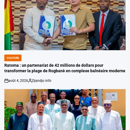
CULTURE
POSTED
IN
Ratoma : un partenariat de 42 millions de dollars pour
transformer la plage de Rogbanè en complexe balnéaire moderne
août 4, 2026
Djandjo info
on
Posted
by