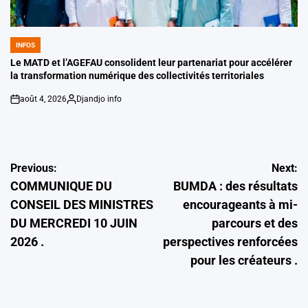
INFOS
POSTED
IN
Le MATD et l’AGEFAU consolident leur partenariat pour accélérer
la transformation numérique des collectivités territoriales
août 4, 2026
Djandjo info
on
Posted
by
Navigation
Previous:
Next:
COMMUNIQUE DU
BUMDA : des résultats
de
CONSEIL DES MINISTRES
encourageants à mi-
l’article
DU MERCREDI 10 JUIN
parcours et des
2026 .
perspectives renforcées
pour les créateurs .