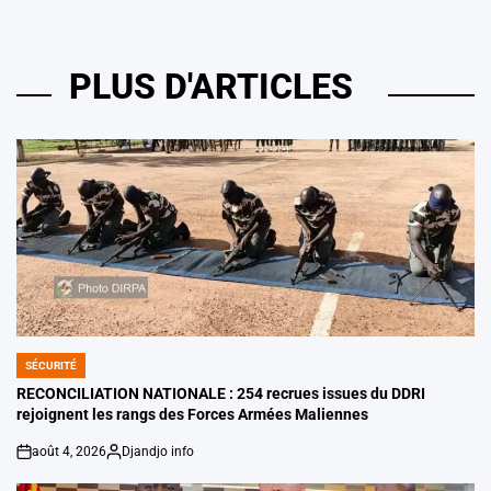
PLUS D'ARTICLES
SÉCURITÉ
POSTED
IN
RECONCILIATION NATIONALE : 254 recrues issues du DDRI
rejoignent les rangs des Forces Armées Maliennes
août 4, 2026
Djandjo info
on
Posted
by