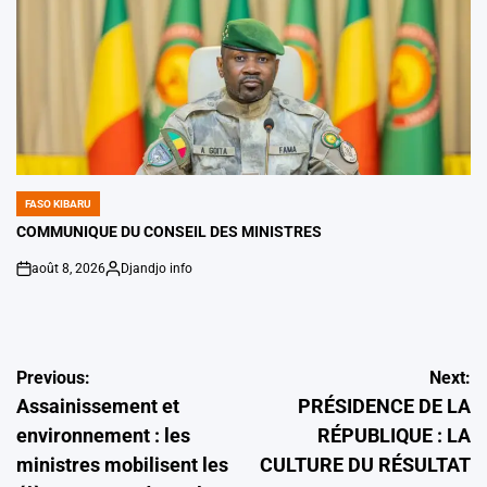
FASO KIBARU
POSTED
IN
COMMUNIQUE DU CONSEIL DES MINISTRES
août 8, 2026
Djandjo info
on
Posted
by
Navigation
Previous:
Next:
Assainissement et
PRÉSIDENCE DE LA
de
environnement : les
RÉPUBLIQUE : LA
l’article
ministres mobilisent les
CULTURE DU RÉSULTAT