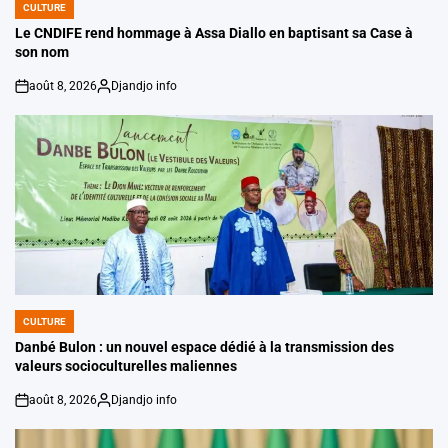
CULTURE
POSTED
IN
Le CNDIFE rend hommage à Assa Diallo en baptisant sa Case à
son nom
août 8, 2026
Djandjo info
on
Posted
by
CULTURE
POSTED
IN
Danbé Bulon : un nouvel espace dédié à la transmission des
valeurs socioculturelles maliennes
août 8, 2026
Djandjo info
on
Posted
by