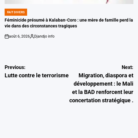
FAIT DIVERS
POSTED
IN
Féminicide présumé à Kalaban-Coro : une mère de famille perd la
vie dans des circonstances tragiques
août 6, 2026
Djandjo info
on
Posted
by
Navigation
Previous:
Next:
Lutte contre le terrorisme
Migration, diaspora et
de
développement : le Mali
l’article
et la BAD renforcent leur
concertation stratégique .