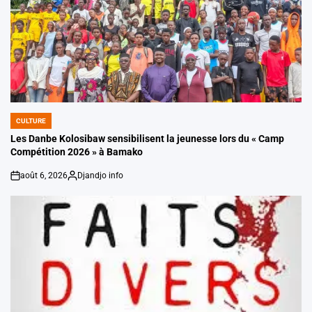
CULTURE
POSTED
IN
Les Danbe Kolosibaw sensibilisent la jeunesse lors du « Camp
Compétition 2026 » à Bamako
août 6, 2026
Djandjo info
on
Posted
by