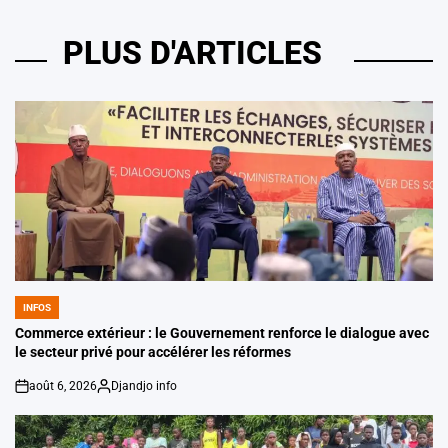
PLUS D'ARTICLES
INFOS
POSTED
IN
Commerce extérieur : le Gouvernement renforce le dialogue avec
le secteur privé pour accélérer les réformes
août 6, 2026
Djandjo info
on
Posted
by