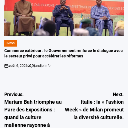
INFOS
POSTED
IN
Commerce extérieur : le Gouvernement renforce le dialogue avec
le secteur privé pour accélérer les réformes
août 6, 2026
Djandjo info
on
Posted
by
Navigation
Previous:
Next:
Mariam Bah triomphe au
Italie : la « Fashion
de
Parc des Expositions :
Week » de Milan promeut
l’article
quand la culture
la diversité culturelle.
malienne rayonne à