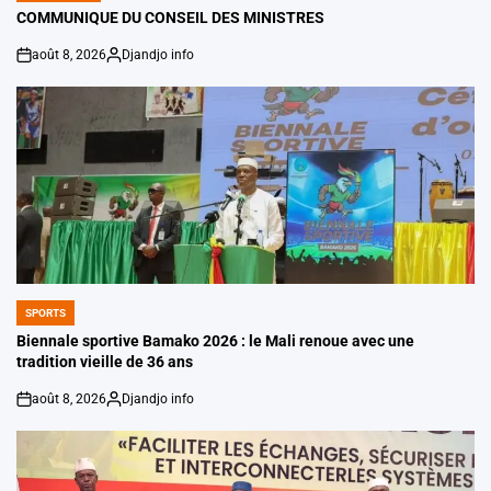
IN
COMMUNIQUE DU CONSEIL DES MINISTRES
août 8, 2026
Djandjo info
on
Posted
by
SPORTS
POSTED
IN
Biennale sportive Bamako 2026 : le Mali renoue avec une
tradition vieille de 36 ans
août 8, 2026
Djandjo info
on
Posted
by