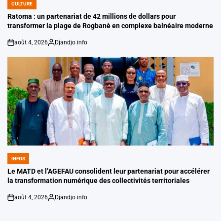
CULTURE
POSTED
IN
Ratoma : un partenariat de 42 millions de dollars pour
transformer la plage de Rogbanè en complexe balnéaire moderne
août 4, 2026
Djandjo info
on
Posted
by
INFOS
POSTED
IN
Le MATD et l’AGEFAU consolident leur partenariat pour accélérer
la transformation numérique des collectivités territoriales
août 4, 2026
Djandjo info
on
Posted
by