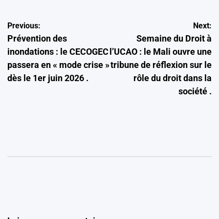
Navigation
Previous:
Next:
Prévention des
Semaine du Droit à
de
inondations : le CECOGEC
l’UCAO : le Mali ouvre une
l’article
passera en « mode crise »
tribune de réflexion sur le
dès le 1er juin 2026 .
rôle du droit dans la
société .