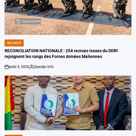
SÉCURITÉ
POSTED
IN
RECONCILIATION NATIONALE : 254 recrues issues du DDRI
rejoignent les rangs des Forces Armées Maliennes
août 4, 2026
Djandjo info
on
Posted
by