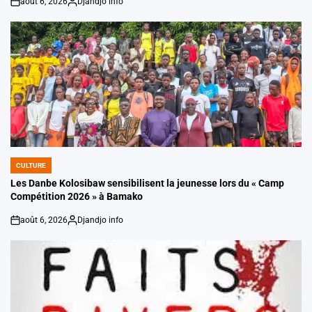
août 6, 2026
Djandjo info
on
Posted
by
CULTURE
POSTED
IN
Les Danbe Kolosibaw sensibilisent la jeunesse lors du « Camp
Compétition 2026 » à Bamako
août 6, 2026
Djandjo info
on
Posted
by