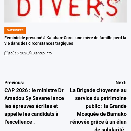
FAIT DIVERS
POSTED
IN
Féminicide présumé à Kalaban-Coro : une mère de famille perd la
vie dans des circonstances tragiques
août 6, 2026
Djandjo info
on
Posted
by
Navigation
Previous:
Next:
CAP 2026 : le ministre Dr
La Brigade citoyenne au
de
Amadou Sy Savane lance
service du patrimoine
l’article
les épreuves écrites et
public : la Grande
appelle les candidats à
Mosquée de Bamako
l’excellence .
rénovée grâce à un élan
de solidarité .