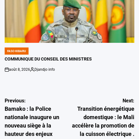
FASO KIBARU
POSTED
IN
COMMUNIQUE DU CONSEIL DES MINISTRES
août 8, 2026
Djandjo info
on
Posted
by
Navigation
Previous:
Next:
Bamako : la Police
Transition énergétique
de
nationale inaugure un
domestique : le Mali
l’article
nouveau siège à la
accélère la promotion de
hauteur des enjeux
la cuisson électrique .