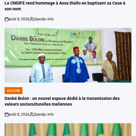
IN
Le CNDIFE rend hommage à Assa Diallo en baptisant sa Case à
son nom
août 8, 2026
Djandjo info
on
Posted
by
CULTURE
POSTED
IN
Danbé Bulon : un nouvel espace dédié à la transmission des
valeurs socioculturelles maliennes
août 8, 2026
Djandjo info
on
Posted
by