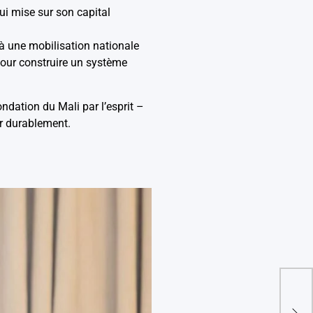
qui mise sur son capital
r à une mobilisation nationale
s pour construire un système
ndation du Mali par l’esprit –
er durablement.
Maro
scén