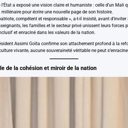
 l’État a exposé une vision claire et humaniste : celle d’un Mali 
 millénaire pour écrire une nouvelle page de son histoire.
triote, compétent et responsable », a-t-il insisté, avant d’invite
s enseignants, les familles et le secteur privé unissent leurs force
nclusif et enraciné dans les valeurs de la nation.
résident Assimi Goïta confirme son attachement profond à la refo
culture vivante, aucune souveraineté véritable ne peut s’enracin
e de la cohésion et miroir de la nation