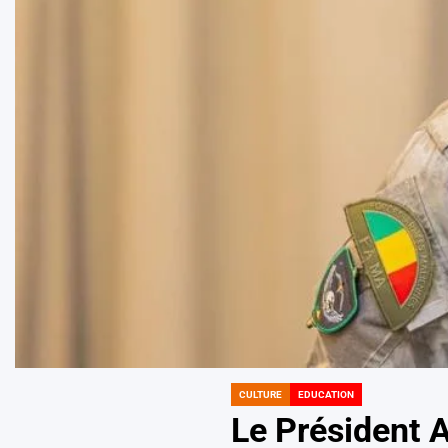
CULTURE
EDUCATION
POSTED
IN
Le Président 