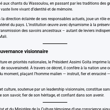
é aux chants du Wassoulou, en passant par les traditions des gr
vaste livre vivant d’identité et de mémoire.
 la direction éclairée de ses responsables actuels, joue un rôle e
ériel du pays. L’institution œuvre avec dynamisme à la préservat
transmission des savoirs ancestraux – autant de leviers indispens
Mali.
ouvernance visionnaire
ulture en priorités nationales, le Président Assimi Goïta imprim
 de souveraineté. À travers ce décret, il confère à la nation une o
u moment, plaçant l’homme malien — instruit, fier et enraciné —
et culture, soutenue par un leadership visionnaire, constitue san
 son savoir, fier de son héritage, et confiant dans son avenir.
at et du Ministère de la Culture témoigne d’une conscience aigu