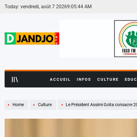
Skip
Today: vendredi, août 7 2026
9
:
05
:
46
AM
to
content
ACCUEIL
INFOS
CULTURE
EDUC
Home
Culture
Le Président Assimi Goïta consacre 2026-2027 à l’Éducation et à l