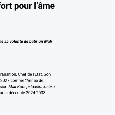
fort pour l’âme
me sa volonté de bâtir un Mali
ansition, Chef de l’État, Son
26-2027 comme “Année de
ision
Mali Kura ɲɛtaasira ka bɛn
our la décennie 2024-2033.