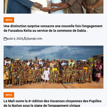
INFOS
POSTED
IN
Une distinction surprise consacre une nouvelle fois l’engagement
de Fassabou Keïta au service de la commune de Dabia .
août 6, 2026
Djandjo info
on
Posted
by
INFOS
POSTED
IN
Le Mali ouvre la 6ᵉ édition des Vacances citoyennes des Pupilles
de la Nation sous le signe de l’engagement civique