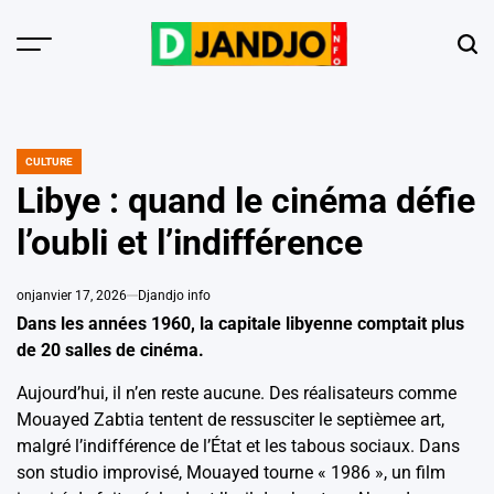
Skip
to
Menu
Sear
content
CULTURE
POSTED
IN
Libye : quand le cinéma défie
l’oubli et l’indifférence
on
janvier 17, 2026
Djandjo info
Dans les années 1960, la capitale libyenne comptait plus
de 20 salles de cinéma.
Aujourd’hui, il n’en reste aucune. Des réalisateurs comme
Mouayed Zabtia tentent de ressusciter le septièmee art,
malgré l’indifférence de l’État et les tabous sociaux. Dans
son studio improvisé, Mouayed tourne « 1986 », un film