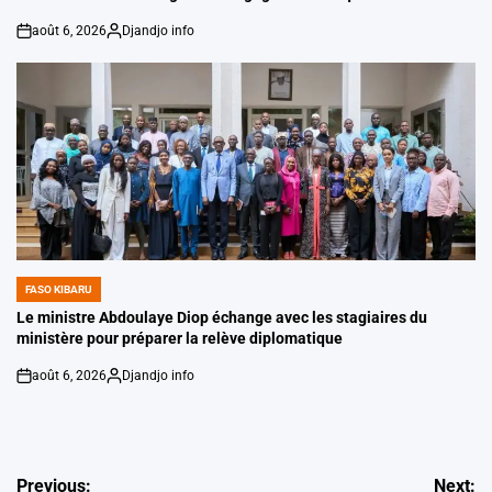
août 6, 2026
Djandjo info
on
Posted
by
FASO KIBARU
POSTED
IN
Le ministre Abdoulaye Diop échange avec les stagiaires du
ministère pour préparer la relève diplomatique
août 6, 2026
Djandjo info
on
Posted
by
Navigation
Previous:
Next: