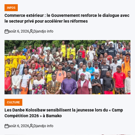
INFOS
POSTED
IN
Commerce extérieur : le Gouvernement renforce le dialogue avec
le secteur privé pour accélérer les réformes
août 6, 2026
Djandjo info
on
Posted
by
CULTURE
POSTED
IN
Les Danbe Kolosibaw sensibilisent la jeunesse lors du « Camp
Compétition 2026 » à Bamako
août 6, 2026
Djandjo info
on
Posted
by