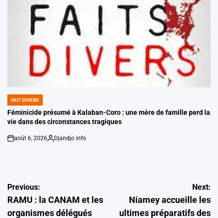
FAIT DIVERS
POSTED
IN
Féminicide présumé à Kalaban-Coro : une mère de famille perd la
vie dans des circonstances tragiques
août 6, 2026
Djandjo info
on
Posted
by
Navigation
Previous:
Next:
RAMU : la CANAM et les
Niamey accueille les
de
organismes délégués
ultimes préparatifs des