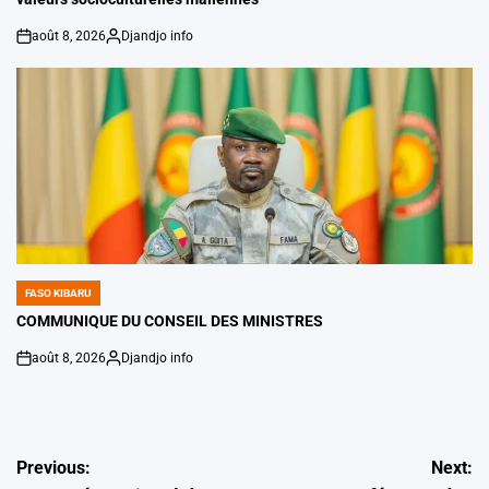
août 8, 2026
Djandjo info
on
Posted
by
FASO KIBARU
POSTED
IN
COMMUNIQUE DU CONSEIL DES MINISTRES
août 8, 2026
Djandjo info
on
Posted
by
Navigation
Previous:
Next: