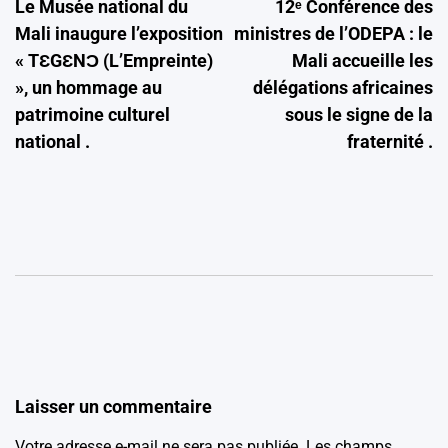
Le Musée national du
12ᵉ Conférence des
de
Mali inaugure l’exposition
ministres de l’ODEPA : le
l’article
« TƐGƐNƆ (L’Empreinte)
Mali accueille les
», un hommage au
délégations africaines
patrimoine culturel
sous le signe de la
national .
fraternité .
Laisser un commentaire
Votre adresse e-mail ne sera pas publiée.
Les champs