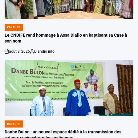
CULTURE
POSTED
IN
Le CNDIFE rend hommage à Assa Diallo en baptisant sa Case à
son nom
août 8, 2026
Djandjo info
on
Posted
by
CULTURE
POSTED
IN
Danbé Bulon : un nouvel espace dédié à la transmission des
valeurs socioculturelles maliennes