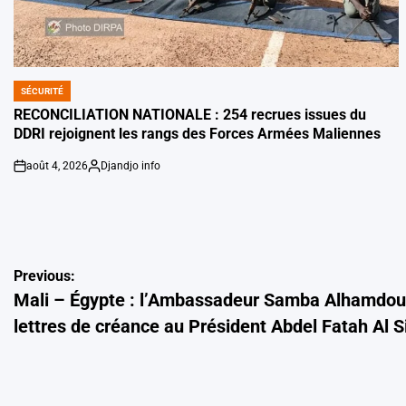
SÉCURITÉ
POSTED
IN
RECONCILIATION NATIONALE : 254 recrues issues du
DDRI rejoignent les rangs des Forces Armées Maliennes
août 4, 2026
Djandjo info
on
Posted
by
Navigation
Previous:
Mali – Égypte : l’Ambassadeur Samba Alhamdou
de
lettres de créance au Président Abdel Fatah Al Si
l’article