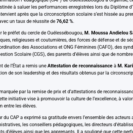
estinée à saluer les performances enregistrées lors du Diplôme
intervient après que la circonscription scolaire s’est hissée au p
vec un taux de réussite de
76,62 %
.
r le préfet du cercle de Ouélessébougou,
M. Moussa Andielou S
iques, religieuses et coutumières, des forces de défense et de séc
rdination des Associations et ONG Féminines (CAFO), des syndi
stion Scolaire (CGS), des parents d’élèves ainsi que de nombre
nt de l’État a remis une
Attestation de reconnaissance
à
M. Kar
ion de son leadership et des résultats obtenus par la circonscri
marquée par la remise de prix et d’attestations de reconnaissa
te initiative vise à promouvoir la culture de l’excellence, à valori
 entre les élèves.
ur du CAP a exprimé sa gratitude envers l’ensemble des acteurs a
tratives, les conseillers pédagogiques, les directeurs d’établis
nts d’élèves ainsi que les apprenants. Il a souligné que cette perf