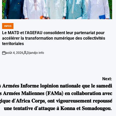
INFOS
POSTED
IN
Le MATD et l’AGEFAU consolident leur partenariat pour
accélérer la transformation numérique des collectivités
territoriales
août 4, 2026
Djandjo info
on
Posted
by
Next:
 𝐀𝐫𝐦𝐞́𝐞𝐬 𝐈𝐧𝐟𝐨𝐫𝐦𝐞 𝐥𝐨𝐩𝐢𝐧𝐢𝐨𝐧 𝐧𝐚𝐭𝐢𝐨𝐧𝐚𝐥𝐞 𝐪𝐮𝐞 𝐥𝐞 𝐬𝐚𝐦𝐞𝐝𝐢
𝐜𝐞𝐬 𝐀𝐫𝐦𝐞́𝐞𝐬 𝐌𝐚𝐥𝐢𝐞𝐧𝐧𝐞𝐬 (𝐅𝐀𝐌𝐚) 𝐞𝐧 𝐜𝐨𝐥𝐥𝐚𝐛𝐨𝐫𝐚𝐭𝐢𝐨𝐧 𝐚𝐯𝐞𝐜
́𝐠𝐢𝐪𝐮𝐞 𝐝’𝐀𝐟𝐫𝐢𝐜𝐚 𝐂𝐨𝐫𝐩𝐬, 𝐨𝐧𝐭 𝐯𝐢𝐠𝐨𝐮𝐫𝐞𝐮𝐬𝐞𝐦𝐞𝐧𝐭 𝐫𝐞𝐩𝐨𝐮𝐬𝐬𝐞́
𝐮𝐧𝐞 𝐭𝐞𝐧𝐭𝐚𝐭𝐢𝐯𝐞 𝐝’𝐚𝐭𝐭𝐚𝐪𝐮𝐞 𝐚̀ 𝐊𝐨𝐧𝐧𝐚 𝐞𝐭 𝐒𝐨𝐦𝐚𝐝𝐨𝐮𝐠𝐨𝐮.