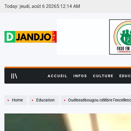
Skip
Today: jeudi, août 6 2026
5
:
12
:
16
AM
to
content
ACCUEIL
INFOS
CULTURE
EDUC
Home
Education
Ouélessébougou célèbre l’excellence éducativ