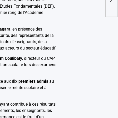
𝐬𝐭𝐫𝐚
 d’Études Fondamentales (DEF),
𝐯𝐢𝐠𝐨
remier rang de l’Académie
𝐭𝐞𝐧𝐭
𝐒𝐨𝐦
agara
, en présence des
urité, des représentants de la
cats d’enseignants, de la
ux acteurs du secteur éducatif.
im Coulibaly
, directeur du CAP
ption scolaire lors des examens
nce aux
dix premiers admis
au
ser le mérite scolaire et à
yant contribué à ces résultats,
sements, les enseignants, les
ormance est le fruit d’un