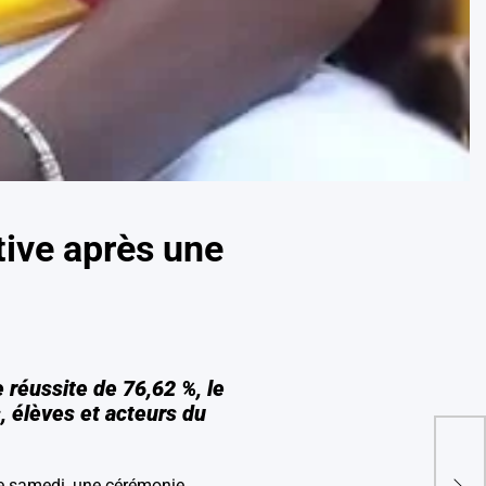
ive après une
réussite de 76,62 %, le
𝐋’𝐄𝐭
𝐈𝐧𝐟𝐨
 élèves et acteurs du
𝐬𝐚𝐦𝐞
𝐀𝐫𝐦
𝐜𝐨𝐥𝐥
e samedi, une cérémonie