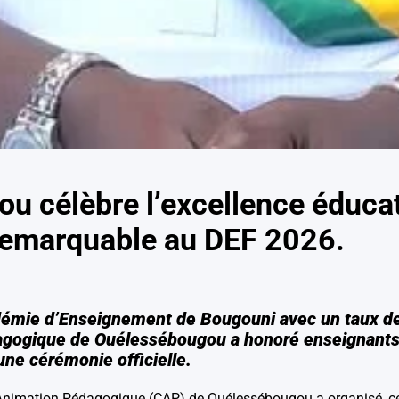
u célèbre l’excellence éducat
remarquable au DEF 2026.
démie d’Enseignement de Bougouni avec un taux de 
gogique de Ouélessébougou a honoré enseignants,
une cérémonie officielle.
’Animation Pédagogique (CAP) de Ouélessébougou a organisé, c