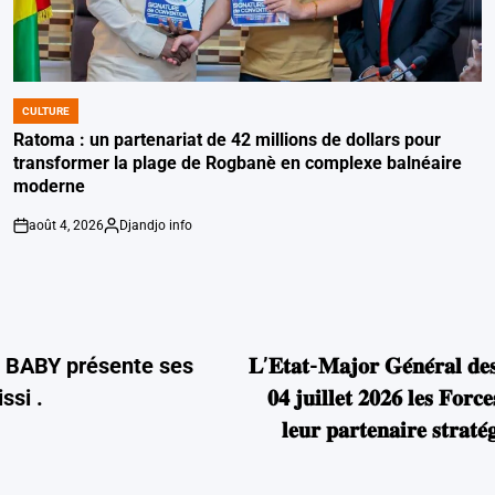
CULTURE
POSTED
IN
Ratoma : un partenariat de 42 millions de dollars pour
transformer la plage de Rogbanè en complexe balnéaire
moderne
août 4, 2026
Djandjo info
on
Posted
by
 BABY présente ses
𝐋’𝐄𝐭𝐚𝐭-𝐌𝐚𝐣𝐨𝐫 𝐆𝐞́𝐧𝐞́𝐫𝐚𝐥 𝐝𝐞𝐬
ssi .
𝟎𝟒 𝐣𝐮𝐢𝐥𝐥𝐞𝐭 𝟐𝟎𝟐𝟔 𝐥𝐞𝐬 𝐅𝐨𝐫
𝐥𝐞𝐮𝐫 𝐩𝐚𝐫𝐭𝐞𝐧𝐚𝐢𝐫𝐞 𝐬𝐭𝐫𝐚𝐭