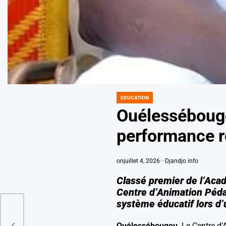
EDUCATION
POSTED
IN
Ouélessébougo
performance 
on
juillet 4, 2026
Djandjo info
Classé premier de l’Aca
Centre d’Animation Péda
système éducatif lors d’
r
ente
Ouélessébougou,
Le Centre d