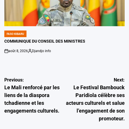
FASO KIBARU
POSTED
IN
COMMUNIQUE DU CONSEIL DES MINISTRES
août 8, 2026
Djandjo info
on
Posted
by
Navigation
Previous:
Next:
Le Mali renforcé par les
Le Festival Bambouck
de
liens de la diaspora
Paridiola célèbre ses
l’article
tchadienne et les
acteurs culturels et salue
engagements culturels.
l’engagement de son
promoteur.