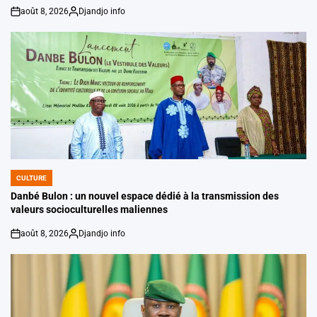
août 8, 2026
Djandjo info
on
Posted
by
CULTURE
POSTED
IN
Danbé Bulon : un nouvel espace dédié à la transmission des
valeurs socioculturelles maliennes
août 8, 2026
Djandjo info
on
Posted
by