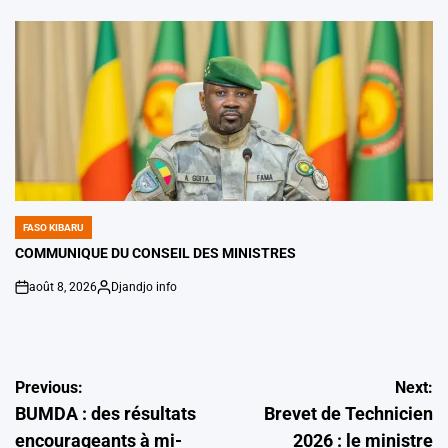
by
FASO KIBARU
POSTED
IN
COMMUNIQUE DU CONSEIL DES MINISTRES
août 8, 2026
Djandjo info
on
Posted
by
Navigation
Previous:
Next:
BUMDA : des résultats
Brevet de Technicien
de
encourageants à mi-
2026 : le ministre