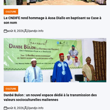
CULTURE
POSTED
IN
Le CNDIFE rend hommage à Assa Diallo en baptisant sa Case à
son nom
août 8, 2026
Djandjo info
on
Posted
by
CULTURE
POSTED
IN
Danbé Bulon : un nouvel espace dédié à la transmission des
valeurs socioculturelles maliennes
août 8, 2026
Djandjo info
on
Posted