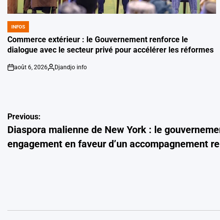
INFOS
POSTED
IN
Commerce extérieur : le Gouvernement renforce le
dialogue avec le secteur privé pour accélérer les réformes
août 6, 2026
Djandjo info
on
Posted
by
Navigation
Previous:
Diaspora malienne de New York : le gouvernemen
de
engagement en faveur d’un accompagnement re
l’article