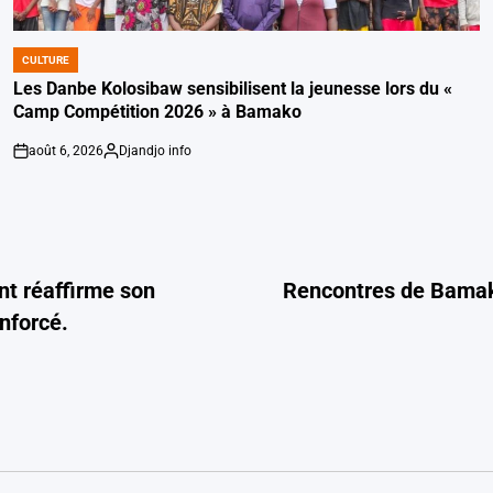
CULTURE
POSTED
IN
Les Danbe Kolosibaw sensibilisent la jeunesse lors du «
Camp Compétition 2026 » à Bamako
août 6, 2026
Djandjo info
on
Posted
by
t réaffirme son
Rencontres de Bamako 
nforcé.