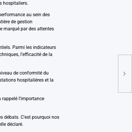
 hospitaliers.
a performance au sein des
tière de gestion
te marqué par des attentes
tiels. Parmi les indicateurs
niques, l’efficacité de la
Ren
prép
 niveau de conformité du
entr
tations hospitalières et la
a rappelé l’importance
es débats. C’est pourquoi nos
lle déclaré.