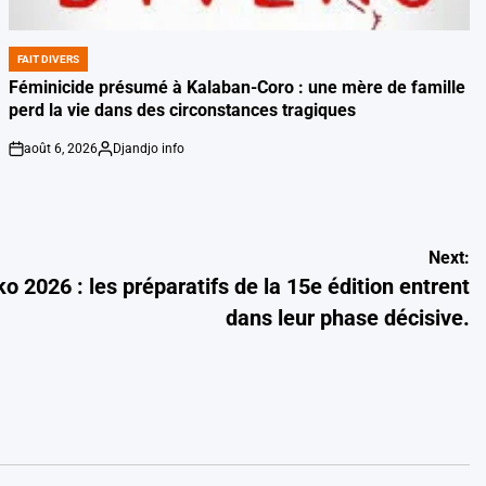
FAIT DIVERS
POSTED
IN
Féminicide présumé à Kalaban-Coro : une mère de famille
perd la vie dans des circonstances tragiques
août 6, 2026
Djandjo info
on
Posted
by
Next:
2026 : les préparatifs de la 15e édition entrent
dans leur phase décisive.