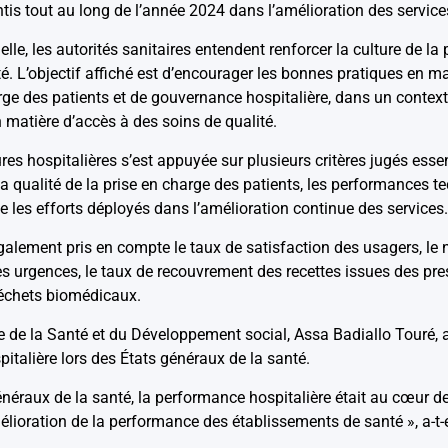
is tout au long de l’année 2024 dans l’amélioration des services
elle, les autorités sanitaires entendent renforcer la culture de l
. L’objectif affiché est d’encourager les bonnes pratiques en ma
arge des patients et de gouvernance hospitalière, dans un contex
 matière d’accès à des soins de qualité.
res hospitalières s’est appuyée sur plusieurs critères jugés essen
 qualité de la prise en charge des patients, les performances tech
e les efforts déployés dans l’amélioration continue des services.
galement pris en compte le taux de satisfaction des usagers, le
es urgences, le taux de recouvrement des recettes issues des pres
déchets biomédicaux.
re de la Santé et du Développement social, Assa Badiallo Touré, 
italière lors des États généraux de la santé.
énéraux de la santé, la performance hospitalière était au cœur d
mélioration de la performance des établissements de santé », a-t-e