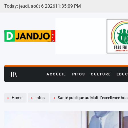
Skip
Today: jeudi, août 6 2026
11
:
35
:
10
PM
to
content
ACCUEIL
INFOS
CULTURE
EDUC
Home
Infos
Santé publique au Mali : l’excellence hospitalière distinguée