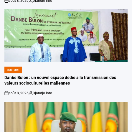
août 8, 2026
Djandjo info
on
Posted
by
CULTURE
POSTED
IN
Danbé Bulon : un nouvel espace dédié à la transmission des
valeurs socioculturelles maliennes
août 8, 2026
Djandjo info
on
Posted
by