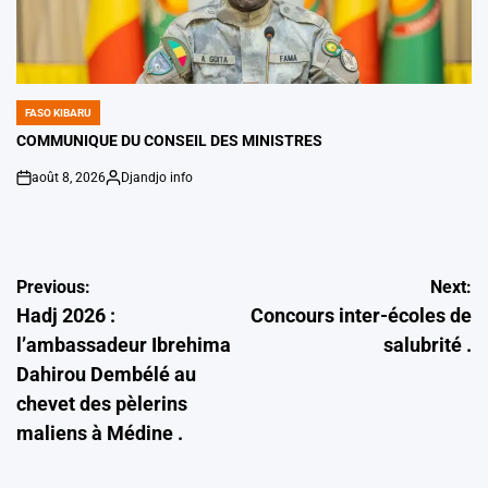
FASO KIBARU
POSTED
IN
COMMUNIQUE DU CONSEIL DES MINISTRES
août 8, 2026
Djandjo info
on
Posted
by
Navigation
Previous:
Next:
Hadj 2026 :
Concours inter-écoles de
de
l’ambassadeur Ibrehima
salubrité .
l’article
Dahirou Dembélé au
chevet des pèlerins
maliens à Médine .