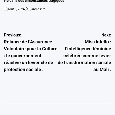
vie dans des circonstances tragiques
août 6, 2026
Djandjo info
on
Posted
by
Navigation
Previous:
Next:
Relance de l’Assurance
Miss Intello :
de
Volontaire pour la Culture
l’intelligence féminine
l’article
: le gouvernement
célébrée comme levier
réactive un levier clé de
de transformation sociale
protection sociale .
au Mali .