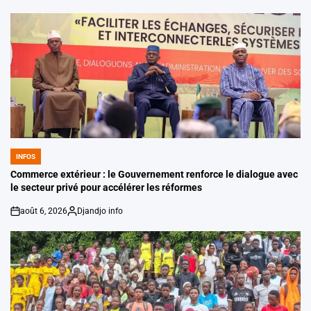
INFOS
POSTED
IN
Commerce extérieur : le Gouvernement renforce le dialogue avec
le secteur privé pour accélérer les réformes
août 6, 2026
Djandjo info
on
Posted
by