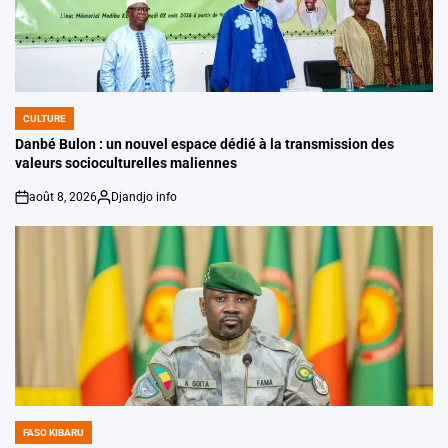
CULTURE
POSTED
IN
Danbé Bulon : un nouvel espace dédié à la transmission des
valeurs socioculturelles maliennes
août 8, 2026
Djandjo info
on
Posted
by
FASO KIBARU
POSTED