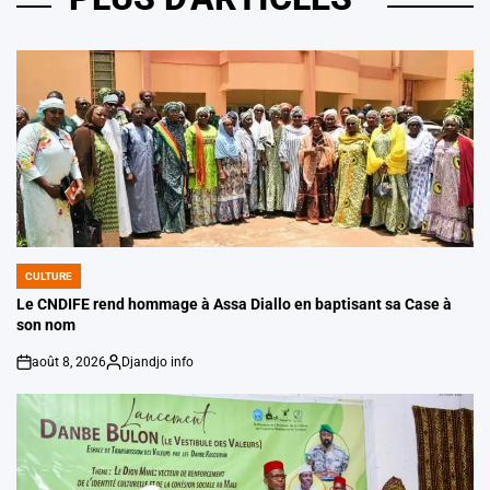
CULTURE
POSTED
IN
Le CNDIFE rend hommage à Assa Diallo en baptisant sa Case à
son nom
août 8, 2026
Djandjo info
on
Posted
by