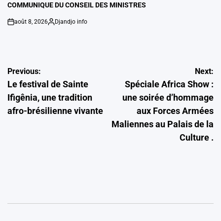
IN
COMMUNIQUE DU CONSEIL DES MINISTRES
août 8, 2026
Djandjo info
on
Posted
by
Navigation
Previous:
Next:
Le festival de Sainte
Spéciale Africa Show :
de
Ifigênia, une tradition
une soirée d’hommage
l’article
afro-brésilienne vivante
aux Forces Armées
Maliennes au Palais de la
Culture .