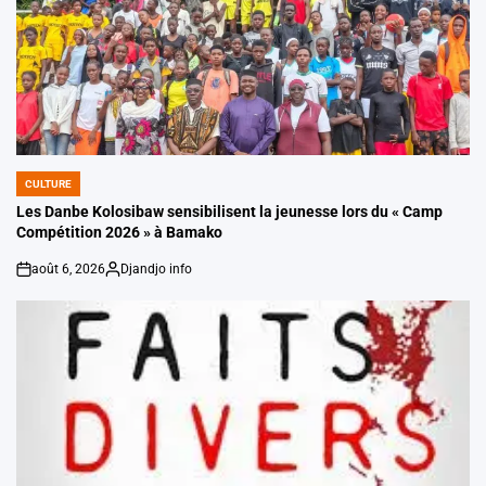
CULTURE
POSTED
IN
Les Danbe Kolosibaw sensibilisent la jeunesse lors du « Camp
Compétition 2026 » à Bamako
août 6, 2026
Djandjo info
on
Posted
by