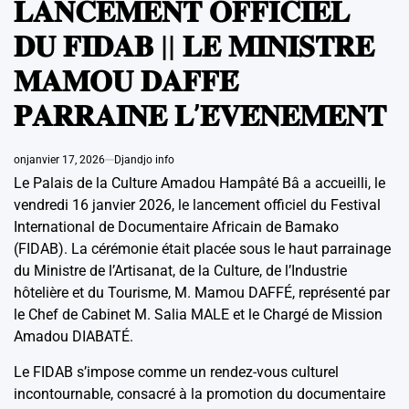
𝐋𝐀𝐍𝐂𝐄𝐌𝐄𝐍𝐓 𝐎𝐅𝐅𝐈𝐂𝐈𝐄𝐋
𝐃𝐔 𝐅𝐈𝐃𝐀𝐁 || 𝐋𝐄 𝐌𝐈𝐍𝐈𝐒𝐓𝐑𝐄
𝐌𝐀𝐌𝐎𝐔 𝐃𝐀𝐅𝐅𝐄́
𝐏𝐀𝐑𝐑𝐀𝐈𝐍𝐄 𝐋’𝐄́𝐕𝐄́𝐍𝐄𝐌𝐄𝐍𝐓
on
janvier 17, 2026
Djandjo info
Le Palais de la Culture Amadou Hampâté Bâ a accueilli, le
vendredi 16 janvier 2026, le lancement officiel du Festival
International de Documentaire Africain de Bamako
(FIDAB). La cérémonie était placée sous le haut parrainage
du Ministre de l’Artisanat, de la Culture, de l’Industrie
hôtelière et du Tourisme, M. Mamou DAFFÉ, représenté par
le Chef de Cabinet M. Salia MALE et le Chargé de Mission
Amadou DIABATÉ.
Le FIDAB s’impose comme un rendez-vous culturel
incontournable, consacré à la promotion du documentaire