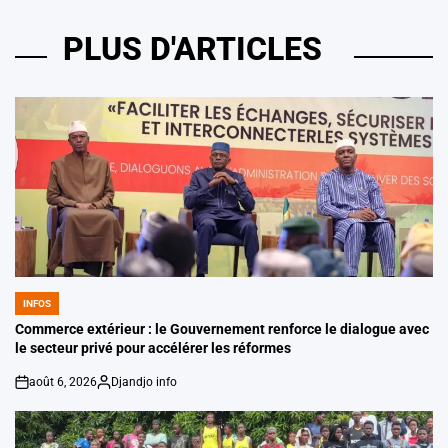
PLUS D'ARTICLES
INFOS
POSTED
IN
Commerce extérieur : le Gouvernement renforce le dialogue avec
le secteur privé pour accélérer les réformes
août 6, 2026
Djandjo info
on
Posted
by