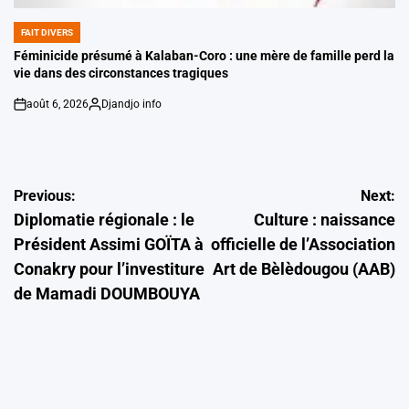
FAIT DIVERS
POSTED
IN
Féminicide présumé à Kalaban-Coro : une mère de famille perd la
vie dans des circonstances tragiques
août 6, 2026
Djandjo info
on
Posted
by
Navigation
Previous:
Next:
Diplomatie régionale : le
Culture : naissance
de
Président Assimi GOÏTA à
officielle de l’Association
l’article
Conakry pour l’investiture
Art de Bèlèdougou (AAB)
de Mamadi DOUMBOUYA