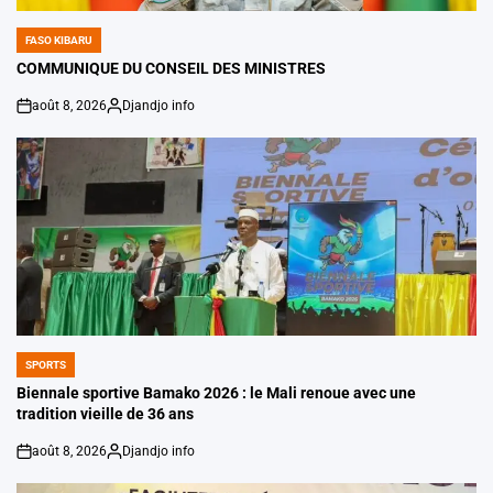
FASO KIBARU
POSTED
IN
COMMUNIQUE DU CONSEIL DES MINISTRES
août 8, 2026
Djandjo info
on
Posted
by
SPORTS
POSTED
IN
Biennale sportive Bamako 2026 : le Mali renoue avec une
tradition vieille de 36 ans
août 8, 2026
Djandjo info
on
Posted
by