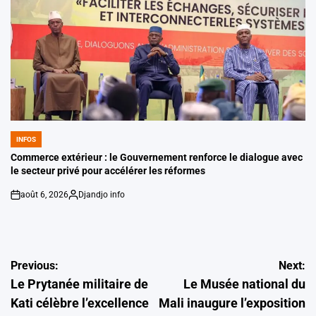
INFOS
POSTED
IN
Commerce extérieur : le Gouvernement renforce le dialogue avec
le secteur privé pour accélérer les réformes
août 6, 2026
Djandjo info
on
Posted
by
Navigation
Previous:
Next:
Le Prytanée militaire de
Le Musée national du
de
Kati célèbre l’excellence
Mali inaugure l’exposition
l’article