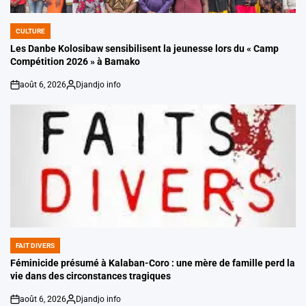
CULTURE
POSTED
IN
Les Danbe Kolosibaw sensibilisent la jeunesse lors du « Camp
Compétition 2026 » à Bamako
août 6, 2026
Djandjo info
on
Posted
by
FAIT DIVERS
POSTED
IN
Féminicide présumé à Kalaban-Coro : une mère de famille perd la
vie dans des circonstances tragiques
août 6, 2026
Djandjo info
on
Posted