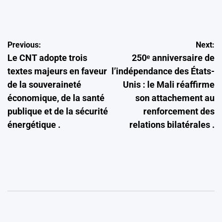
by
Navigation
Previous:
Next:
Le CNT adopte trois
250ᵉ anniversaire de
de
textes majeurs en faveur
l’indépendance des États-
l’article
de la souveraineté
Unis : le Mali réaffirme
économique, de la santé
son attachement au
publique et de la sécurité
renforcement des
énergétique .
relations bilatérales .