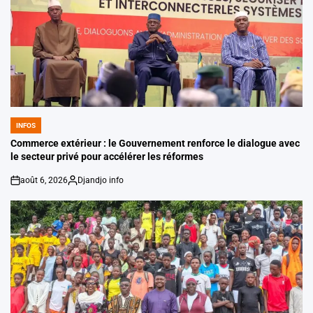
INFOS
POSTED
IN
Commerce extérieur : le Gouvernement renforce le dialogue avec
le secteur privé pour accélérer les réformes
août 6, 2026
Djandjo info
on
Posted
by